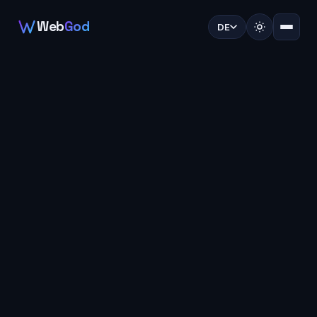
Web
God
DE