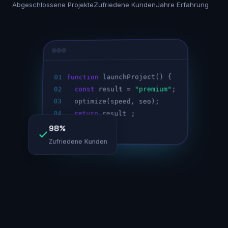
Abgeschlossene Projekte
Zufriedene Kunden
Jahre Erfahrung
launchProject() {
function
01
;
"premium"
result =
const
02
03
optimize(speed, seo);
04
return
result
;
05
}
98%
Zufriedene Kunden