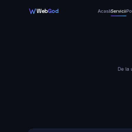
Web
God
Acasă
Servicii
Po
De la 