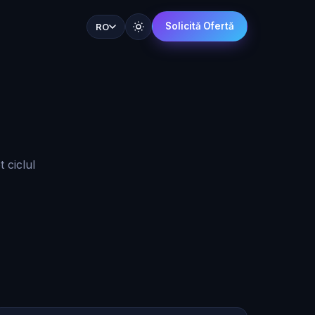
Solicită Ofertă
RO
 ciclul