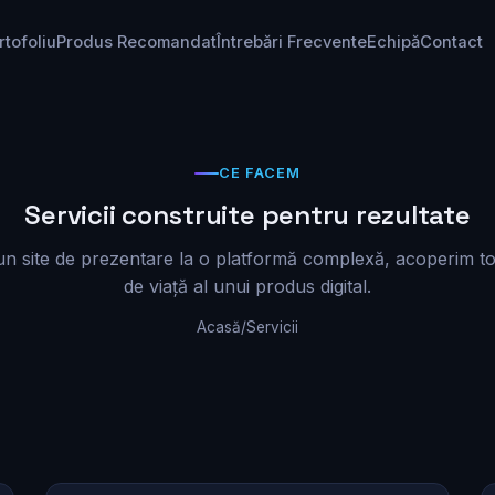
rtofoliu
Produs Recomandat
Întrebări Frecvente
Echipă
Contact
CE FACEM
Servicii construite pentru rezultate
un site de prezentare la o platformă complexă, acoperim tot
de viață al unui produs digital.
Acasă
/
Servicii